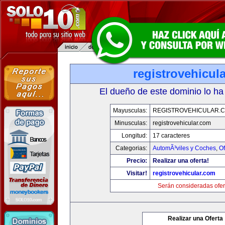
registrovehicul
El dueño de este dominio lo ha
Mayusculas:
REGISTROVEHICULAR.
Minusculas:
registrovehicular.com
Longitud:
17 caracteres
Categorias:
AutomÃ³viles y Coches
,
Of
Precio:
Realizar una oferta!
Visitar!
registrovehicular.com
Serán consideradas ofer
Realizar una Oferta