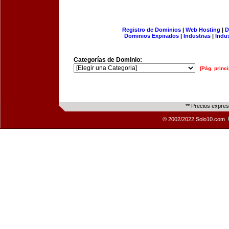
Registro de Dominios
|
Web Hosting
|
D
Dominios Expirados
|
Industrias
|
Indu
Categorías de Dominio:
[Pág. princi
** Precios expre
© 2002/2022 Solo10.com