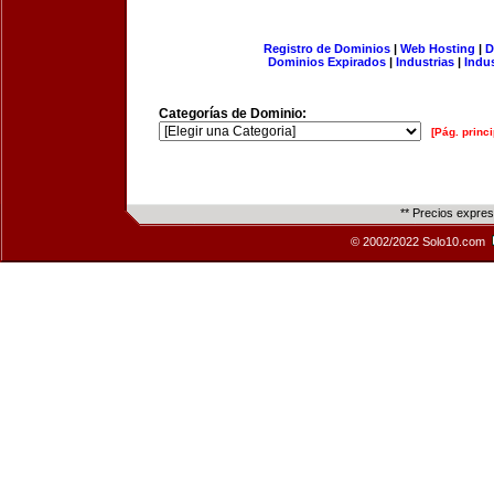
Registro de Dominios
|
Web Hosting
|
D
Dominios Expirados
|
Industrias
|
Indu
Categorías de Dominio:
[Pág. princi
** Precios expre
© 2002/2022 Solo10.com