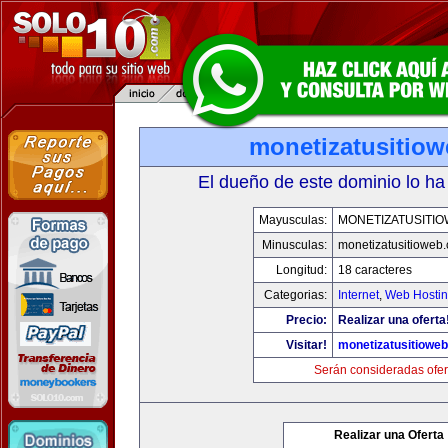
monetizatusitio
El dueño de este dominio lo ha
Mayusculas:
MONETIZATUSITI
Minusculas:
monetizatusitioweb
Longitud:
18 caracteres
Categorias:
Internet
,
Web Hostin
Precio:
Realizar una oferta
Visitar!
monetizatusitiowe
Serán consideradas ofer
Realizar una Oferta