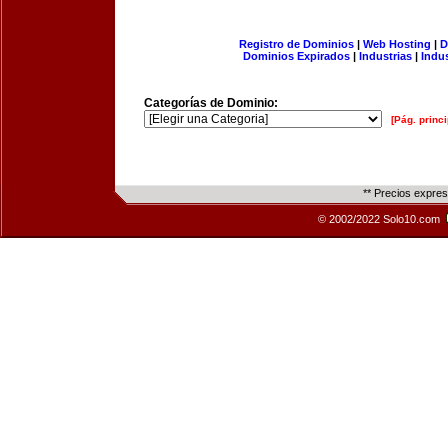
Registro de Dominios
|
Web Hosting
|
D
Dominios Expirados
|
Industrias
|
Indu
Categorías de Dominio:
[Pág. princi
** Precios expre
© 2002/2022 Solo10.com