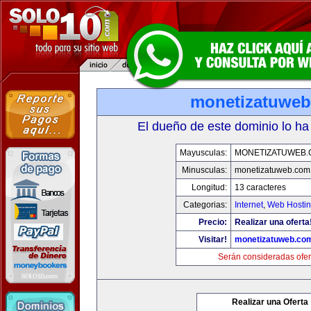
monetizatuwe
El dueño de este dominio lo ha
Mayusculas:
MONETIZATUWEB
Minusculas:
monetizatuweb.com
Longitud:
13 caracteres
Categorias:
Internet
,
Web Hostin
Precio:
Realizar una oferta
Visitar!
monetizatuweb.co
Serán consideradas ofer
Realizar una Oferta