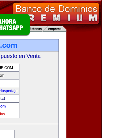
e.com
 puesto en Venta
JE.COM
com
 Hospedaje
ta!
com
tas