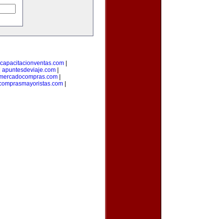
capacitacionventas.com
|
|
apuntesdeviaje.com
|
mercadocompras.com
|
comprasmayoristas.com
|