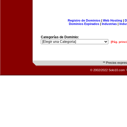
Registro de Dominios
|
Web Hosting
|
D
Dominios Expirados
|
Industrias
|
Indu
Categorías de Dominio:
[Pág. princi
** Precios expre
© 2002/2022 Solo10.com