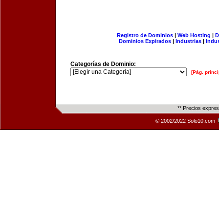
Registro de Dominios
|
Web Hosting
|
D
Dominios Expirados
|
Industrias
|
Indu
Categorías de Dominio:
[Pág. princi
** Precios expre
© 2002/2022 Solo10.com