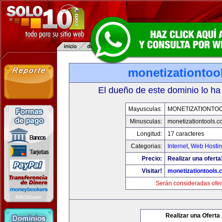
monetizationtoo
El dueño de este dominio lo ha
Mayusculas:
MONETIZATIONTO
Minusculas:
monetizationtools.
Longitud:
17 caracteres
Categorias:
Internet
,
Web Hostin
Precio:
Realizar una oferta
Visitar!
monetizationtools
Serán consideradas ofer
Realizar una Oferta