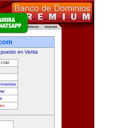
.com
 puesto en Venta
S.COM
 Hospedaje
ta!
om
tas