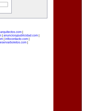
arquitectos.com
|
m
|
anunciosypublicidad.com
|
om
|
infocontacto.com
|
reservarboletos.com
|