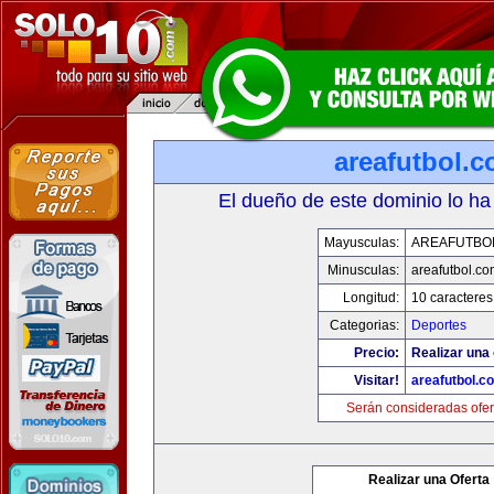
areafutbol.
El dueño de este dominio lo ha
Mayusculas:
AREAFUTBO
Minusculas:
areafutbol.co
Longitud:
10 caracteres
Categorias:
Deportes
Precio:
Realizar una 
Visitar!
areafutbol.c
Serán consideradas ofer
Realizar una Oferta