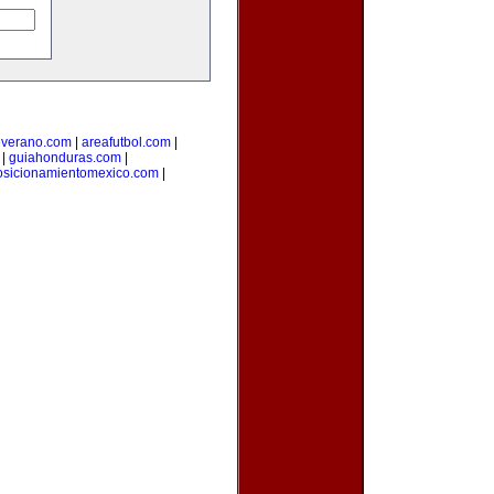
everano.com
|
areafutbol.com
|
|
guiahonduras.com
|
osicionamientomexico.com
|