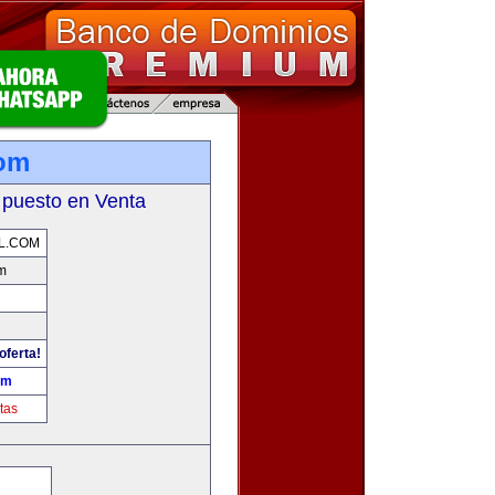
com
 puesto en Venta
L.COM
m
oferta!
om
tas