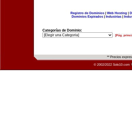
Registro de Dominios
|
Web Hosting
|
D
Dominios Expirados
|
Industrias
|
Indu
Categorías de Dominio:
[Pág. princi
** Precios expre
© 2002/2022 Solo10.com