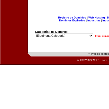
Registro de Dominios
|
Web Hosting
|
D
Dominios Expirados
|
Industrias
|
Indu
Categorías de Dominio:
[Pág. princi
** Precios expre
© 2002/2022 Solo10.com