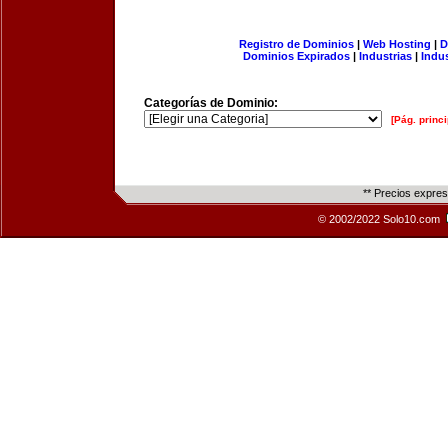
Registro de Dominios
|
Web Hosting
|
D
Dominios Expirados
|
Industrias
|
Indu
Categorías de Dominio:
[Pág. princi
** Precios expre
© 2002/2022 Solo10.com