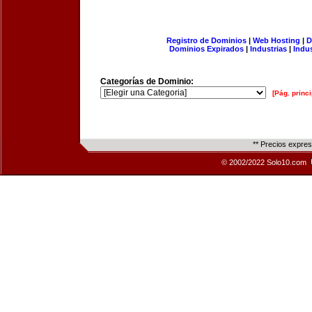
Registro de Dominios
|
Web Hosting
|
D
Dominios Expirados
|
Industrias
|
Indu
Categorías de Dominio:
[Pág. princi
** Precios expre
© 2002/2022 Solo10.com