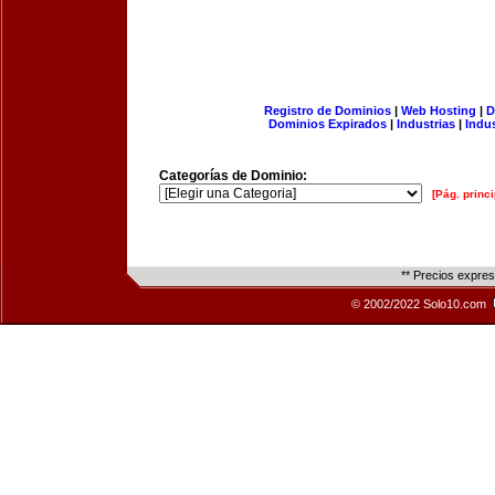
Registro de Dominios
|
Web Hosting
|
D
Dominios Expirados
|
Industrias
|
Indu
Categorías de Dominio:
[Pág. princi
** Precios expre
© 2002/2022 Solo10.com