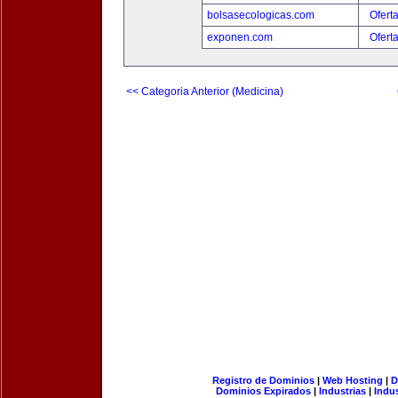
bolsasecologicas.com
Ofert
exponen.com
Ofert
<< Categoria Anterior (Medicina)
Registro de Dominios
|
Web Hosting
|
D
Dominios Expirados
|
Industrias
|
Indu