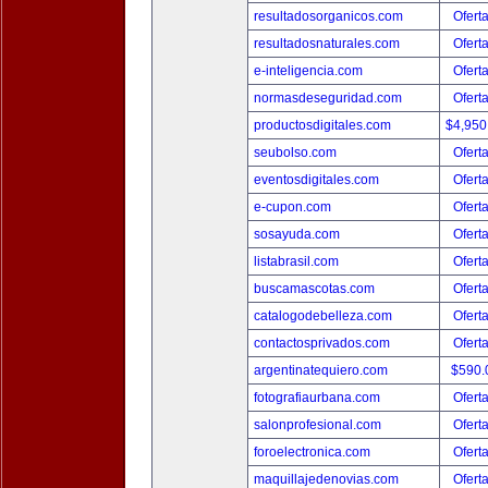
resultadosorganicos.com
Ofert
resultadosnaturales.com
Ofert
e-inteligencia.com
Ofert
normasdeseguridad.com
Ofert
productosdigitales.com
$4,950
seubolso.com
Ofert
eventosdigitales.com
Ofert
e-cupon.com
Ofert
sosayuda.com
Ofert
listabrasil.com
Ofert
buscamascotas.com
Ofert
catalogodebelleza.com
Ofert
contactosprivados.com
Ofert
argentinatequiero.com
$590.
fotografiaurbana.com
Ofert
salonprofesional.com
Ofert
foroelectronica.com
Ofert
maquillajedenovias.com
Ofert