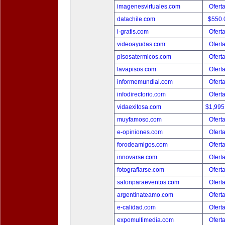
imagenesvirtuales.com
Ofert
datachile.com
$550.
i-gratis.com
Ofert
videoayudas.com
Ofert
pisosatermicos.com
Ofert
lavapisos.com
Ofert
informemundial.com
Ofert
infodirectorio.com
Ofert
vidaexitosa.com
$1,995
muyfamoso.com
Ofert
e-opiniones.com
Ofert
forodeamigos.com
Ofert
innovarse.com
Ofert
fotografiarse.com
Ofert
salonparaeventos.com
Ofert
argentinateamo.com
Ofert
e-calidad.com
Ofert
expomultimedia.com
Ofert