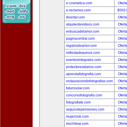
e-cosmetica.com
Ofert
e-reclamos.com
$550.
disertar.com
Ofert
alquilerdevideos.com
Ofert
enbuscadelamor.com
Ofert
paginacentral.com
Ofert
regalosdeamor.com
Ofert
mifiestadequince.com
Ofert
eventosintegrales.com
Ofert
protectoresdiarios.com
Ofert
aprendafotografia.com
Ofert
restauraciondefotografias.com
Ofert
futurosolar.com
Ofert
concursofotografia.com
Ofert
fotografiate.com
Ofert
segurodepensiones.com
Ofert
mujerclub.com
Ofert
mochilear.com
Ofert