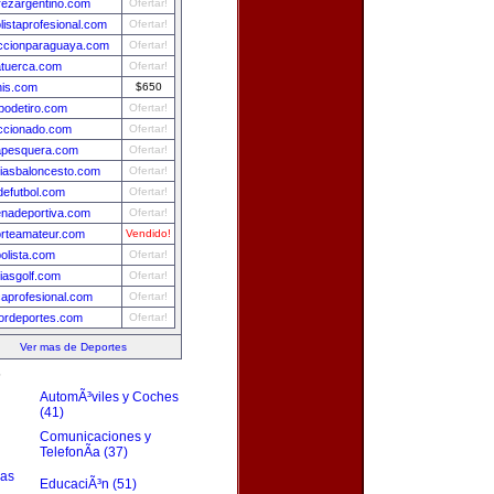
rezargentino.com
Ofertar!
olistaprofesional.com
Ofertar!
ccionparaguaya.com
Ofertar!
tuerca.com
Ofertar!
nis.com
$650
odetiro.com
Ofertar!
ccionado.com
Ofertar!
apesquera.com
Ofertar!
ciasbaloncesto.com
Ofertar!
efutbol.com
Ofertar!
nadeportiva.com
Ofertar!
rteamateur.com
Vendido!
bolista.com
Ofertar!
ciasgolf.com
Ofertar!
aprofesional.com
Ofertar!
ordeportes.com
Ofertar!
Ver mas de Deportes
s
AutomÃ³viles y Coches
(41)
Comunicaciones y
TelefonÃ­a (37)
zas
EducaciÃ³n (51)