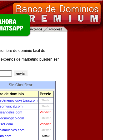
 nombre de dominio fácil de
expertos de marketing pueden ser
Sin Clasificar
e de dominio
Precio
sdenegociosvirtuais.com
Ofertar!
somusical.com
Ofertar!
osangeles.com
Vendido!
rtecnologico.com
Ofertar!
tsell.com
Vendido!
ainmuebles.com
Ofertar!
mo.com
$950