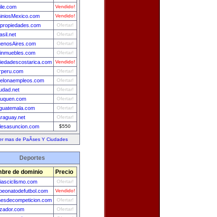
ile.com
Vendido!
iniosMexico.com
Vendido!
propiedades.com
Ofertar!
asil.net
Ofertar!
uenosAires.com
Ofertar!
einmuebles.com
Ofertar!
iedadescostarica.com
Vendido!
rperu.com
Ofertar!
celonaempleos.com
Ofertar!
udad.net
Ofertar!
euquen.com
Ofertar!
guatemala.com
Ofertar!
raguay.net
Ofertar!
lesasuncion.com
$550
er mas de PaÃ­ses Y Ciudades
Deportes
bre de dominio
Precio
ciasciclismo.com
Ofertar!
eonatodefutbol.com
Vendido!
esdecompeticion.com
Ofertar!
izador.com
Ofertar!