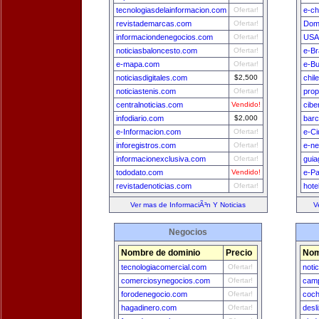
tecnologiasdelainformacion.com
Ofertar!
e-ch
revistademarcas.com
Ofertar!
Dom
informaciondenegocios.com
Ofertar!
USA
noticiasbaloncesto.com
Ofertar!
e-Br
e-mapa.com
Ofertar!
e-B
noticiasdigitales.com
$2,500
chil
noticiastenis.com
Ofertar!
prop
centralnoticias.com
Vendido!
cibe
infodiario.com
$2,000
bar
e-Informacion.com
Ofertar!
e-Ci
inforegistros.com
Ofertar!
e-n
informacionexclusiva.com
Ofertar!
guia
tododato.com
Vendido!
e-Pa
revistadenoticias.com
Ofertar!
hote
Ver mas de InformaciÃ³n Y Noticias
V
Negocios
Nombre de dominio
Precio
Nom
tecnologiacomercial.com
Ofertar!
noti
comerciosynegocios.com
Ofertar!
camp
forodenegocio.com
Ofertar!
coch
hagadinero.com
Ofertar!
desl