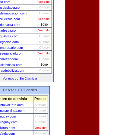
ito.com
Vendido!
osdeplacer.com
Ofertar!
ndeinnovacion.com
Ofertar!
cruceros.com
Vendido!
ndemarca.com
$980
dadesya.com
Vendido!
lquileres.com
Ofertar!
negocios.com
Ofertar!
oempresario.com
Ofertar!
deseguridad.com
Vendido!
onalizar.com
Ofertar!
telefonicas.com
$999
asdebolivia.com
Ofertar!
Ver mas de Sin Clasificar
PaÃ­ses Y Ciudades
bre de dominio
Precio
ntaDelEste.com
Ofertar!
ntinaenlinea.com
Ofertar!
ruguay.com
Ofertar!
araguay.com
Ofertar!
ileros.com
Vendido!
faela.com
Ofertar!