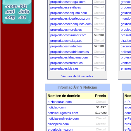
propiedadestartagal.com
Ofertar!
granex
propiedadessevilla.es
Ofertar!
crucer
propiedadessanjusto.com
Ofertar!
gestio
propiedadesriogallegos.com
Ofertar!
mundo
propiedadesreconquista.com
Ofertar!
gestio
propiedadesmurcia.es
Ofertar!
propie
propiedadesmiramar.com
$3,500
brasila
propiedadesmalaga.es
Ofertar!
citade
propiedadesmadrid.es
$2,500
circul
propiedadesmadrid.com.es
Ofertar!
sellos
propiedadeslahabana.com
Ofertar!
profesi
propiedadesinternet.es
Ofertar!
ventas
propiedadesibiza.es
Ofertar!
empres
Ver mas de Novedades
InformaciÃ³n Y Noticias
Nombre de dominio
Precio
Nom
e-Honduras.com
Ofertar!
e-Pu
noticlub.com
$1,497
arge
noticiasurgentes.com
$10,000
deu
noticiasendirecto.com
Ofertar!
e-P
diarioperu.com
Ofertar!
bras
e-periodismo.com
Ofertar!
e-Ra