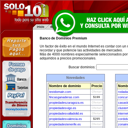
Banco de Dominios Premium
Un factor de éxito en el mundo Internet es contar con un
recordar y que potencie las actividades de mercadeo.
Más de 4000 nombres especialmente seleccionados por 
adquiridos a precios promocionales.
Buscar dominios:
Novedades
Nombre de dominio
Precio
Nombr
testdomain.com
Ofertar!
rodada
fincasganaderas.com
$199
concur
propiedadeszaragoza.es
Ofertar!
casasl
propiedadesvigo.es
Ofertar!
cluste
propiedadesvalladolid.es
Ofertar!
interne
propiedadesvalencia.es
$295
cordob
propiedadestenerife.es
Ofertar!
zonain