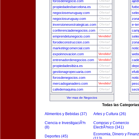
forosdenegocio.com
Ofertar!
ajed
propiedadesbarcelona.es
Ofertar!
futb
negociosenuruguay.com
Ofertar!
sele
negociosuruguay.com
Ofertar!
zona
inversionesestrategicas.com
Ofertar!
e-te
conferenciadenegocios.com
Ofertar!
camp
emprendetunegocio.com
Vendido!
sele
forodeconstruccion.com
Ofertar!
zon
marketingcomercial.com
Ofertar!
noti
expoinnovacion.com
Vendido!
webd
entrenadordenegocios.com
Vendido!
cade
propiedadesibiza.es
Ofertar!
depo
gestionagropecuaria.com
Ofertar!
efut
forosdenegocios.com
Ofertar!
noti
mercadoganadero.com
Vendido!
pesc
cafedemaquina.com
Ofertar!
sect
Ver mas de Negocios
Todas las Categoria
Alimentos y Bebidas (37)
Artes y Cultura (26)
Ciencia e InvestigaciÃ³n
Compras y Comercio
(8)
ElectrÃ³nico (341)
Economia, Dinero y Finan
Deportes (45)
(113)