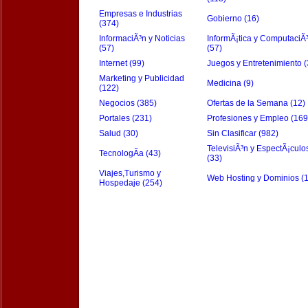
Empresas e Industrias
Gobierno (16)
(374)
InformaciÃ³n y Noticias
InformÃ¡tica y ComputaciÃ
(57)
(57)
Internet (99)
Juegos y Entretenimiento (
Marketing y Publicidad
Medicina (9)
(122)
Negocios (385)
Ofertas de la Semana (12)
Portales (231)
Profesiones y Empleo (169
Salud (30)
Sin Clasificar (982)
TelevisiÃ³n y EspectÃ¡culo
TecnologÃ­a (43)
(33)
Viajes,Turismo y
Web Hosting y Dominios (
Hospedaje (254)