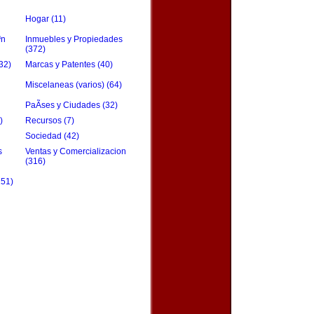
Hogar (11)
³n
Inmuebles y Propiedades
(372)
32)
Marcas y Patentes (40)
Miscelaneas (varios) (64)
PaÃ­ses y Ciudades (32)
)
Recursos (7)
Sociedad (42)
s
Ventas y Comercializacion
(316)
151)