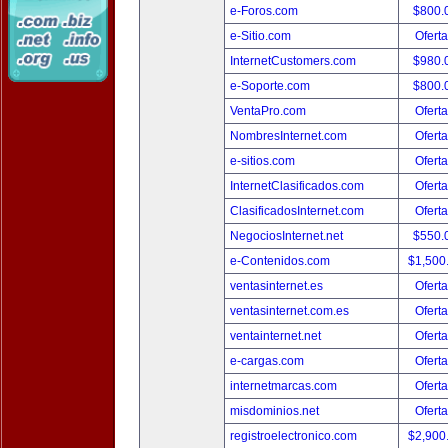
e-Foros.com
$800.
e-Sitio.com
Oferta
InternetCustomers.com
$980.
e-Soporte.com
$800.
VentaPro.com
Oferta
NombresInternet.com
Oferta
e-sitios.com
Oferta
InternetClasificados.com
Oferta
ClasificadosInternet.com
Oferta
NegociosInternet.net
$550.
e-Contenidos.com
$1,500
ventasinternet.es
Oferta
ventasinternet.com.es
Oferta
ventainternet.net
Oferta
e-cargas.com
Oferta
internetmarcas.com
Oferta
misdominios.net
Oferta
registroelectronico.com
$2,900