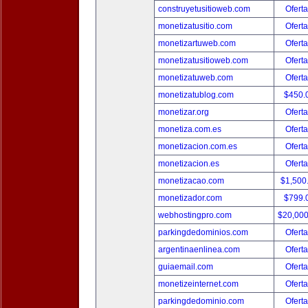
construyetusitioweb.com
Oferta
monetizatusitio.com
Oferta
monetizartuweb.com
Oferta
monetizatusitioweb.com
Oferta
monetizatuweb.com
Oferta
monetizatublog.com
$450.
monetizar.org
Oferta
monetiza.com.es
Oferta
monetizacion.com.es
Oferta
monetizacion.es
Oferta
monetizacao.com
$1,500
monetizador.com
$799.
webhostingpro.com
$20,00
parkingdedominios.com
Oferta
argentinaenlinea.com
Oferta
guiaemail.com
Oferta
monetizeinternet.com
Oferta
parkingdedominio.com
Oferta