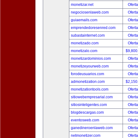
monetizar.net
Oferta
negociosenlaweb.com
Oferta
guiaemails.com
Oferta
emprendedoresenred.com
Oferta
subastainternet.com
Oferta
monetizado.com
Oferta
monetizalo.com
$9,800
monetizardominios.com
Oferta
monetizeyourweb.com
Oferta
forodeusuarios.com
Oferta
admonetization.com
$2,150
monetizationtools.com
Oferta
sitiowebempresarial.com
Oferta
sitiosinteligentes.com
Oferta
blogdescargas.com
Oferta
eventosweb.com
Oferta
ganedineroenlaweb.com
Oferta
netmonetizer.com
Oferta