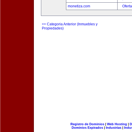
monetiza.com
Oferta
<< Categoria Anterior (Inmuebles y
Propiedades)
Registro de Dominios
|
Web Hosting
|
D
Dominios Expirados
|
Industrias
|
Indu